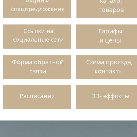
Акции и
Каталог
спецпредложения
товаров
Ссылки на
Тарифы
социальные сети
и цены
Форма обратной
Схема проезда,
связи
к
онтакты
Расписание
3D- эффекты